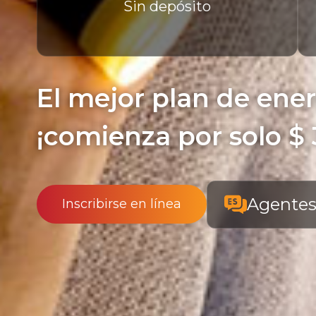
Sin depósito
El mejor plan de ene
¡comienza por solo $ 
Agentes
Inscribirse en línea