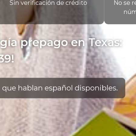
Sin verificación de crédito
No se r
núm
rgía prepago en Texas:
39!
 que hablan español disponibles.